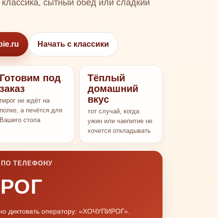
 классика, сытный обед или сладкий
ie.ru
Начать с классики
Готовим под
Тёплый
заказ
домашний
вкус
пирог не ждёт на
полке, а печётся для
тот случай, когда
Вашего стола
ужин или чаепитие не
хочется откладывать
 ПО ТЕЛЕФОНУ
РОГ
бно диктовать оператору: «ХОЧУПИРОГ».