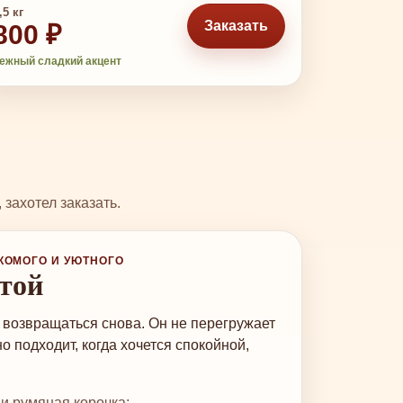
,5 кг
Заказать
800 ₽
ежный сладкий акцент
захотел заказать.
АКОМОГО И УЮТНОГО
стой
о возвращаться снова. Он не перегружает
но подходит, когда хочется спокойной,
и румяная корочка;