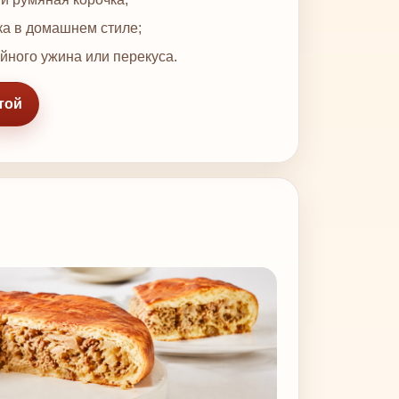
ка в домашнем стиле;
йного ужина или перекуса.
той