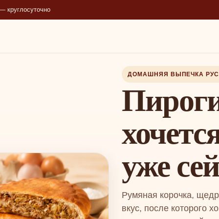
н — круглосуточно
ДОМАШНЯЯ ВЫПЕЧКА РУ
Пироги
хочется
уже се
Румяная корочка, щедр
вкус, после которого х