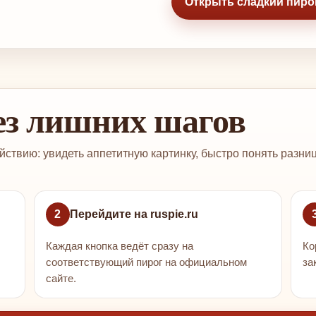
Открыть сладкий пиро
без лишних шагов
йствию: увидеть аппетитную картинку, быстро понять разн
2
Перейдите на ruspie.ru
Каждая кнопка ведёт сразу на
Ко
соответствующий пирог на официальном
за
сайте.