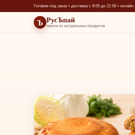
Готовим под заказ • доставка с 9:00 до 21:00 • онлай
РусЪпай
Ъ
пироги из натуральных продуктов