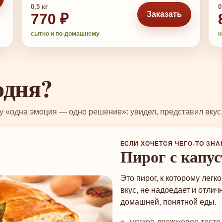
0,5 кг
0
Заказать
770 ₽
сытно и по-домашнему
н
одня?
 «одна эмоция — одно решение»: увидел, представил вкус, 
ЕСЛИ ХОЧЕТСЯ ЧЕГО-ТО ЗН
Пирог с капу
Это пирог, к которому легк
вкус, не надоедает и отлич
домашней, понятной еды.
мягкое дрожжевое тесто 