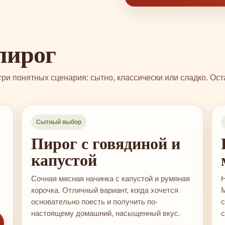
пирог
и понятных сценария: сытно, классически или сладко. Оста
›
‹
›
Сытный выбор
Пирог с говядиной и
капустой
Сочная мясная начинка с капустой и румяная
Н
корочка. Отличный вариант, когда хочется
М
основательно поесть и получить по-
с
настоящему домашний, насыщенный вкус.
с